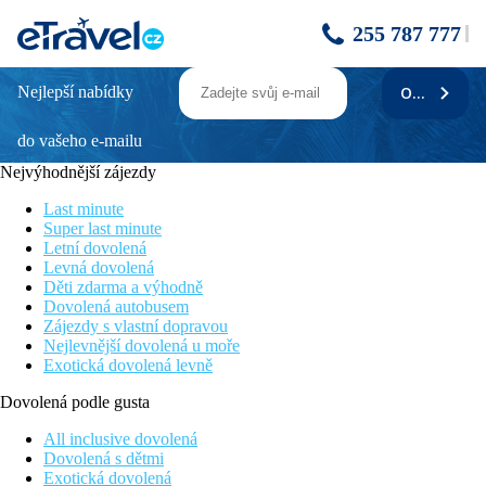
255 787 777
Nejlepší nabídky
ODEBÍRAT
Calheta Beach
do vašeho e-mailu
Atraktivní poloha přímo u uměle zbudované světlé písečné pláže
– pozvolný vstup do moře
Nejvýhodnější zájezdy
Mimo rušná turistická centra – ideální pro klidnou dovolenou a
relaxaci
Last minute
Hotel po kompletní rekonstrukci
Super last minute
Vzhledem k poloze průvodce pouze na telefonu a drahé
Letní dovolená
přistavení auta - doporučujeme vypůjčení letiště/letiště.
Levná dovolená
Děti zdarma a výhodně
Poloha
Dovolená autobusem
Zájezdy s vlastní dopravou
Na jihozápadním pobřeží Madeiry ve vesničce Calheta, hlavní
Nejlevnější dovolená u moře
město Funchal cca 30 minut autem (hotelový minibus za
Exotická dovolená levně
poplatek). V blízkosti malý jachetní přístav s promenádou,
několik obchodů, restaurace.
Dovolená podle gusta
Vybavení
All inclusive dovolená
Dovolená s dětmi
2 budovy propojené koridorem, vstupní hala s recepcí,
Exotická dovolená