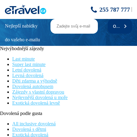
255 787 777
Nejlepší nabídky
ODEBÍRAT
Castanheiro Boutique Hotel
do vašeho e-mailu
Stylový hotel ve výhodné poloze v blízkosti historického centra
Funchalu
Nejvýhodnější zájezdy
Bazén na střeše hotelu s krásnými výhledy
K dispozici malé SPA centrum
Last minute
Příjemný hotel s přátelskou atmosférou
Super last minute
Letní dovolená
Poloha
Levná dovolená
V srdci historické zóny, vedle jezuitského paláce, 5 propojených
Děti zdarma a výhodně
budov z různých historických etap. V okolí bary, restaurace,
Dovolená autobusem
obchody, přístav cca 500 m.
Zájezdy s vlastní dopravou
Nejlevnější dovolená u moře
Vybavení
Exotická dovolená levně
Vstupní hala s recepcí, výtah, směnárna, restaurace, restaurace a
la carte, 2 bary, konferenční místnost, kadeřnictví. Na střeše
Dovolená podle gusta
bazén s panoramatickým výhledem na centrum města a přístav,
bar u bazénu a terasa s lehátky, slunečníky a osuškami zdarma,
All inclusive dovolená
vířivka.
Dovolená s dětmi
Exotická dovolená