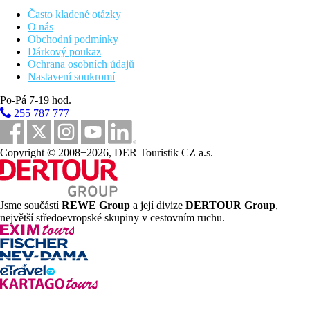
Zdarma:
fitness.
Často kladené otázky
O nás
Zábava
Obchodní podmínky
Občas živá hudba. Možnosti zábavy v okolí hotelu.
Dárkový poukaz
Ochrana osobních údajů
Děti
Nastavení soukromí
Dětská postýlka zdarma (na vyžádání).
Po-Pá 7-19 hod.
Wellness
255 787 777
Za poplatek:
vnitřní bazén, turecké lázně, sauna, masáže, různé
druhy procedur.
Copyright © 2008−2026, DER Touristik CZ a.s.
Pro handicapované
Na vyžádání pokoj (typ. Deluxe) přizpůsobený pro
handicapované klienty, bezbariérový pohyb v hotelu.
Jsme součástí
REWE Group
a její divize
DERTOUR Group
,
Internet
největší středoevropské skupiny v cestovním ruchu.
Zdarma:
WiFi v hotelu.
Web
www.castanheiroboutiquehotel.com
Oficiální kategorie