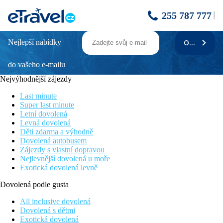
255 787 777
Nejlepší nabídky
ODEBÍRAT
DORISOL FLORASOL
do vašeho e-mailu
Poloha
Na hlavní třídě Estrada Monumental, podél níž lze dojít
Nejvýhodnější zájezdy
procházkou do centra Funchalu (cca 2,5 km, autobusová
zastávka v blízkosti). Mořské pobřeží s krásnou promenádou
Last minute
vedoucí k veřejným koupalištím cca 300 m. V blízkém okolí
Super last minute
restaurace, bary, obchody, supermarket.
Letní dovolená
Levná dovolená
Vybavení
Děti zdarma a výhodně
Vstupní hala s recepcí, restaurace, bar. Venku bazén a terasa s
Dovolená autobusem
lehátky a slunečníky zdarma, osušky oproti kauci.
Zájezdy s vlastní dopravou
Nejlevnější dovolená u moře
Pokoje
Exotická dovolená levně
Studio
: koupelna/WC (vysoušeč vlasů), větrák, TV/sat., telefon,
trezor za poplatek, obývací prostor s kuchyňským koutem,
Dovolená podle gusta
balkon nebo terasa.
All inclusive dovolená
Ostatní typy pokojů
(pokud není uvedeno jinak, mají pokoje
Dovolená s dětmi
výše uvedené vybavení)
Exotická dovolená