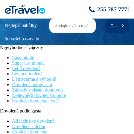
255 787 777
Nejlepší nabídky
ODEBÍRAT
DORISOL MIMOSA
do vašeho e-mailu
Informace o hotelu
Nejvýhodnější zájezdy
Oblíbený hotelový komplex ve svahu a obklopený zahradou,
ležící na jižním pobřeží Madeiry je skvělým výchozím místem
Last minute
pro výlety. Pěší chůzí i autobusem se dostanete do centra města
Super last minute
Funchalu a zároveň na veřejné koupaliště vzdálené cca 500 m.
Letní dovolená
V komplexu naleznete restaurace, bary, stejně jako zábavu přes
Levná dovolená
den i na večer. Nechybí ani možnosti pro sportovní vyžití a
Děti zdarma a výhodně
koupání v Atlantském oceánu. Ideální pro poznávání krás
Dovolená autobusem
ostrova i odpočinkovou dovolenou.
Zájezdy s vlastní dopravou
Nejlevnější dovolená u moře
Vzdálenost
Exotická dovolená levně
pláž: 700 m
letiště: 23 km
Dovolená podle gusta
centrum: 2,3 km
nákupní možnosti: 100 m
All inclusive dovolená
Dovolená s dětmi
Popis hotelu
Exotická dovolená