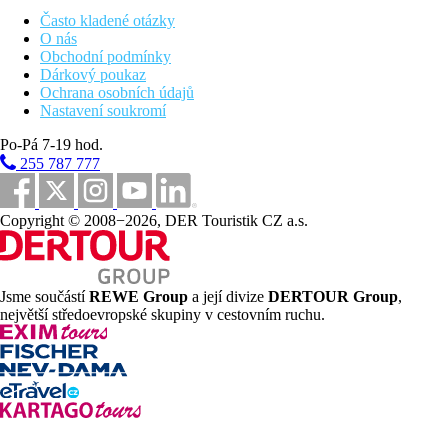
Dvoulůžkový pokoj, Výhled moře:
1.-5. patro, výhled
Často kladené otázky
na moře.
O nás
Dvoulůžkový pokoj, Výhled záliv:
1.-5. patro, výhled
Obchodní podmínky
na záliv Funchal.
Dárkový poukaz
Dvoulůžkový pokoj, Superior, Výhled moře:
6.-10.
Ochrana osobních údajů
patro, výhled na moře, uvítací koš s ovocem a vínem,
Nastavení soukromí
snídaně v restauraci à la carte de Gallo d’Oro,
nealkoholické nápoje v minibaru zdarma.
Po-Pá 7-19 hod.
Dvoulůžkový pokoj, Superior, Výhled záliv:
6.-10.
255 787 777
patro, výhled na záliv Funchal, uvítací koš s ovocem a
vínem, snídaně v restauraci à la carte de Gallo d’Oro,
nealkoholické nápoje v minibaru zdarma.
Suite Executive:
prostornější, ložnice s manželským
Copyright © 2008−2026, DER Touristik CZ a.s.
lůžkem a oddělená denní část, 5.-8. patro, uvítací koš s
ovocem a vínem, snídaně v restauraci à la carte de Gallo
d’Oro, nealkoholické nápoje v minibaru zdarma.
Jsme součástí
REWE Group
a její divize
DERTOUR Group
,
Pláž
největší středoevropské skupiny v cestovním ruchu.
Pod hotelem molo s přímým vstup do moře po žebřících, spojení
venkovním výtahem.
Stravování
Snídaně
snídaně formou bufetu