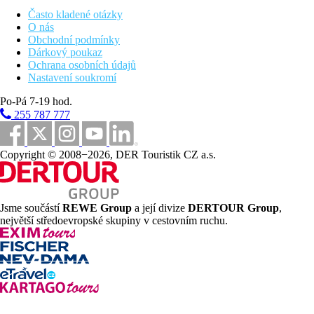
Často kladené otázky
1,1 km
O nás
Centrum města
Obchodní podmínky
Dárkový poukaz
Pláž
Ochrana osobních údajů
Nastavení soukromí
Plážová dovolená
Po-Pá 7-19 hod.
255 787 777
Fotogalerie
Copyright © 2008−2026, DER Touristik CZ a.s.
Jsme součástí
REWE Group
a její divize
DERTOUR Group
,
největší středoevropské skupiny v cestovním ruchu.