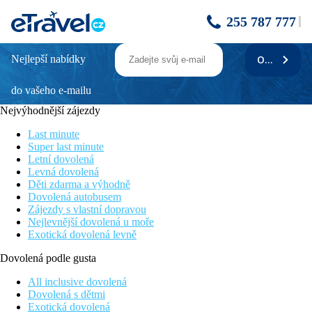
255 787 777
Nejlepší nabídky
ODEBÍRAT
IMPERATRIZ
do vašeho e-mailu
Poloha
Nejvýhodnější zájezdy
Oblíbený menší apartmánový hotel se pyšní jednou z
nejvyhlášenějších restaurací v oblasti s italskou kuchyní. K
Last minute
dispozici je střešní bazén nabízející nádherné výhledy na
Super last minute
Atlantický oceán. Pláž leží 700 metrů od hotelu. Letiště je
Letní dovolená
vzdálené 14,5 km
Levná dovolená
Děti zdarma a výhodně
Popis hotelu
Dovolená autobusem
Zájezdy s vlastní dopravou
Hosté mají k dispozici vstupní halu s recepcí. Dále hotel nabízí
Nejlevnější dovolená u moře
restauraci, bar, hernu, knihovnu, prádelnu, soukromé parkoviště
Exotická dovolená levně
a střešní bazén. Připojení na Wifi je zdarma
Dovolená podle gusta
Popis pokoje
All inclusive dovolená
Ubytováni budete ve studiích, které jsou vybaveny vlastním
Dovolená s dětmi
sociálním zařízením s koupelnou, fénem a toaletou, TV se
Exotická dovolená