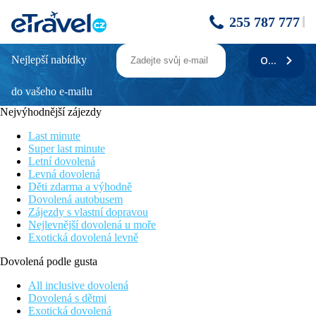
255 787 777
Nejlepší nabídky
ODEBÍRAT
MADEIRA PANORAMICO
do vašeho e-mailu
Poloha
Nejvýhodnější zájezdy
V kopci v klidné lokalitě cca 3 km od turistického a historického
centra Funchalu. V blízkosti krásné zahrady Quinta Magnolia.
Last minute
Letiště Funchal 25 km od hotelu. Hotelový bus do centra
Super last minute
Funchalu zdarma (mimo neděle).
Letní dovolená
Levná dovolená
Vybavení
Děti zdarma a výhodně
Dovolená autobusem
2 budovy, vstupní hala s recepcí, výtahy, restaurace, restaurace à
Zájezdy s vlastní dopravou
la carte, bar, konferenční sál. Venku bazén (možnost
Nejlevnější dovolená u moře
klimatizace), bar u bazénu a terasa s lehátky, slunečníky a
Exotická dovolená levně
osuškami zdarma.
Dovolená podle gusta
Pokoje
Dvoulůžkový pokoj, Výhled do krajiny:
koupelna/WC
All inclusive dovolená
(vysoušeč vlasů), klimatizace, TV/sat., telefon, minibar, trezor za
Dovolená s dětmi
poplatek, balkon nebo terasa.
Exotická dovolená