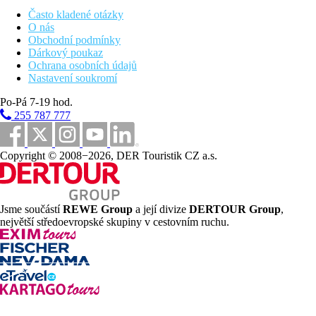
Často kladené otázky
Děti
O nás
Obchodní podmínky
Dětská postýlka zdarma (na vyžádání).
Dárkový poukaz
Ochrana osobních údajů
Wellness
Nastavení soukromí
Zdarma:
vnitřní bazén, jacuzzi.
Za poplatek:
řada relaxačních procedur, masáže, sauna a pára.
Po-Pá 7-19 hod.
255 787 777
Pro handicapované
Na vyžádání 1 pokoj přizpůsobený pro handicapované klienty
(typ. Výhled moře), bezbariérový pohyb v areálu.
Copyright © 2008−2026, DER Touristik CZ a.s.
Internet
Zdarma:
WiFi v hotelu.
Jsme součástí
REWE Group
a její divize
DERTOUR Group
,
největší středoevropské skupiny v cestovním ruchu.
Web
www.madeira-panoramico.com
Oficiální kategorie
4 hvězdičky
Poznámka