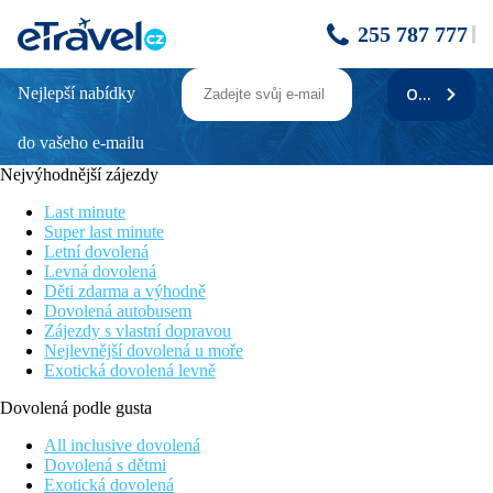
255 787 777
Nejlepší nabídky
ODEBÍRAT
Pestana Ocean Bay All Inclusive Resort
do vašeho e-mailu
Oblíbený resort se stálou klientelou
Klidná lokalita, ideální k relaxaci
Nejvýhodnější zájezdy
Přímo u kamenité pláže Praya Formosa s romantickými výhledy
Možnost využití bezplatného autobusu do Funchalu
Last minute
Přímo u pobřežní promenády, krásné procházky podél moře
Super last minute
Letní dovolená
Poloha
Levná dovolená
Děti zdarma a výhodně
Na klidném místě přímo u kamenité pláže Praia Formosa, cca 5
Dovolená autobusem
km od historického centra Funchalu. Pravidelné spojení do
Zájezdy s vlastní dopravou
centra hotelovým autobusem zdarma, možno také pěší
Nejlevnější dovolená u moře
procházkou podél pobřeží propojeném s promenádou Lido
Exotická dovolená levně
pěším tunelem. Několik barů v blízkém okolí, nákupní centrum
Forum cca 1,5 km. Letiště Funchal 23 km.
Dovolená podle gusta
Vybavení
All inclusive dovolená
Dovolená s dětmi
Vstupní hala s recepcí, výtahy, hlavní bufetová restaurace,
Exotická dovolená