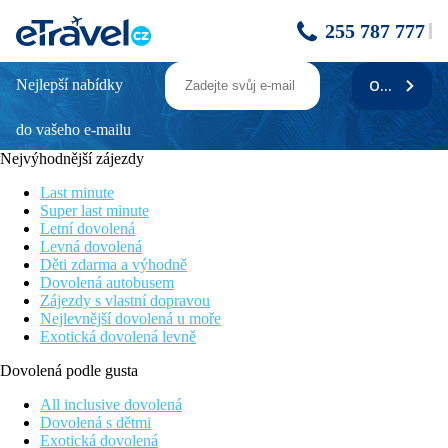
255 787 777
Nejlepší nabídky
ODEBÍRAT
WINDSOR
do vašeho e-mailu
Poloha
Nejvýhodnější zájezdy
Nedaleko historického centra Funchalu, v blízkosti všechny
zajímavosti – historické jádro s katedrálou, přístav, muzemum
Last minute
Ch. Ronalda, tržiště, lanovka na horu Monte, autobusové
Super last minute
nádraží. Restaurace, kavárny a bary v blízkém okolí.
Letní dovolená
Levná dovolená
Vybavení
Děti zdarma a výhodně
Dovolená autobusem
Vstupní hala s recepcí, směnárna, výtahy, restaurace, lobby bar,
Zájezdy s vlastní dopravou
malá konferenční místnost, prádelna. Na střeše menší bazén, bar
Nejlevnější dovolená u moře
u bazénu a terasa s nádhernými výhledy na celý Funchal.
Exotická dovolená levně
Lehátka, slunečníky a osušky zdarma.
Dovolená podle gusta
Pokoje
All inclusive dovolená
Dvoulůžkový pokoj:
koupelna/WC (vysoušeč vlasů),
Dovolená s dětmi
klimatizace, TV/sat., telefon, mini lednička, trezor za poplatek.
Exotická dovolená