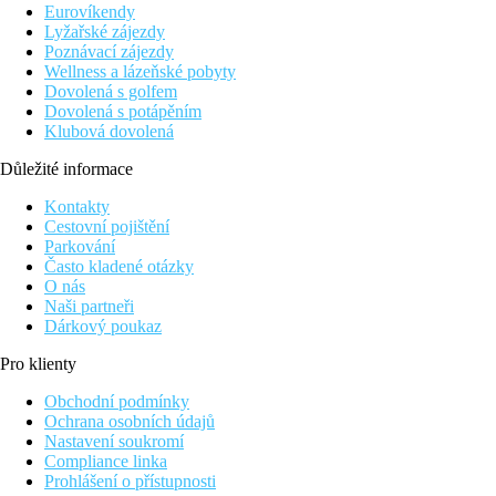
Eurovíkendy
Lyžařské zájezdy
Poznávací zájezdy
Wellness a lázeňské pobyty
Dovolená s golfem
Dovolená s potápěním
Klubová dovolená
Důležité informace
Kontakty
Cestovní pojištění
Parkování
Často kladené otázky
O nás
Naši partneři
Dárkový poukaz
Pro klienty
Obchodní podmínky
Ochrana osobních údajů
Nastavení soukromí
Compliance linka
Prohlášení o přístupnosti