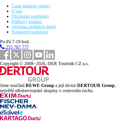
Často kladené otázky
O nás
Obchodní podmínky
Dárkový poukaz
Ochrana osobních údajů
Nastavení soukromí
Po-Pá 7-19 hod.
255 787 777
Copyright © 2008−2026, DER Touristik CZ a.s.
Jsme součástí
REWE Group
a její divize
DERTOUR Group
,
největší středoevropské skupiny v cestovním ruchu.