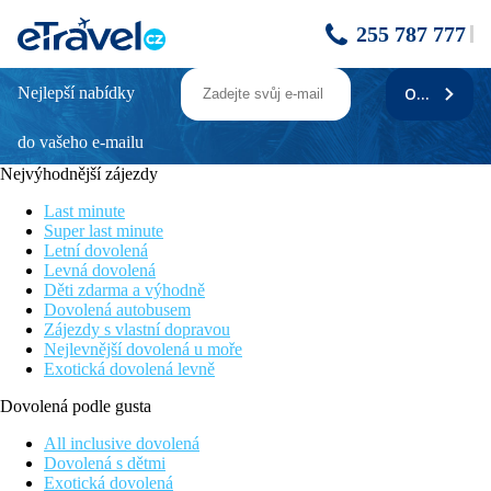
255 787 777
Nejlepší nabídky
ODEBÍRAT
Karneval na Madeiře
do vašeho e-mailu
Popis zájezdu
Nejvýhodnější zájezdy
Madeira
se jednou ročně stává dějištěm
nejlepšího karnevalu
v Evropě
. Ulice hlavního města Funchalu se zaplní mnoha
Last minute
tanečníky v pestrobarevných kostýmech, kteří si naplno užívají
Super last minute
strhující rytmy samby.
Letní dovolená
Levná dovolená
Ostrov Madeira má stálé příjemné subtropické klima, proto lze
Děti zdarma a výhodně
obdivovat zdejší krásy prakticky kdykoliv. Kromě madeirského
Dovolená autobusem
karnevalu vás čeká také poznávací okruh ostrovem, jedinečná
Zájezdy s vlastní dopravou
příroda, proslulé zavlažovací kanály – levady, majestátní hory s
Nejlevnější dovolená u moře
terasovitými políčky i malebná městečka a vesnice.
Exotická dovolená levně
Fotogalerie
Dovolená podle gusta
All inclusive dovolená
Dovolená s dětmi
Exotická dovolená