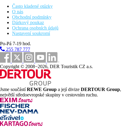
Často kladené otázky
O nás
Velikost skupiny:
Obchodní podmínky
Dárkový poukaz
7–8 účastníků
Ochrana osobních údajů
Nastavení soukromí
Poznámka:
Po-Pá 7-19 hod.
255 787 777
V některých termínech přidáváme druhou skupinu, ale každá
bude mít svého průvodce, mikrobus i program (tak, aby se
skupiny na trasách v přírodě nesetkávaly), jen lety a ubytování
Copyright © 2008−2026, DER Touristik CZ a.s.
plánujeme společné. Programy jednotlivých dnů mohou tedy
probíhat v jiném pořadí, než uvádíme v itineráři, především s
ohledem na počasí, aktuální podmínky a místní kulturní akce.
1. den
Jsme součástí
REWE Group
a její divize
DERTOUR Group
,
největší středoevropské skupiny v cestovním ruchu.
Letecky Praha –
Funchal
, ubytování v centru hlavního města
ostrova.
Vybavení
Po celou dobu budeme ubytováni v jednom hotelu, a to přímo v
centru Funchalu.
Jednolůžkový pokoj pro jednotlivce je u tohoto zájezdu