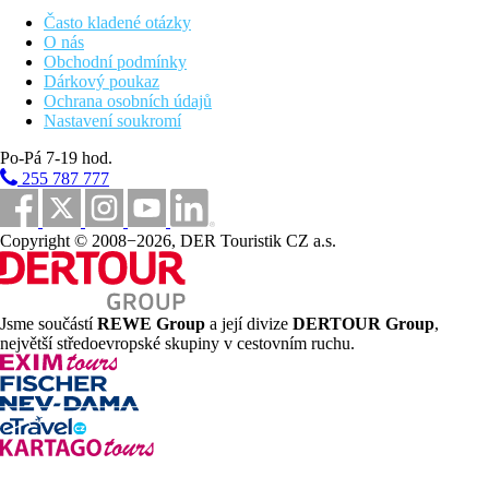
Často kladené otázky
O nás
Obchodní podmínky
Dárkový poukaz
Ochrana osobních údajů
Nastavení soukromí
Po-Pá 7-19 hod.
255 787 777
Copyright © 2008−2026, DER Touristik CZ a.s.
Jsme součástí
REWE Group
a její divize
DERTOUR Group
,
největší středoevropské skupiny v cestovním ruchu.