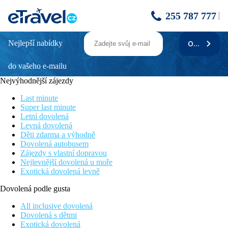
255 787 777
Nejlepší nabídky
ODEBÍRAT
PALHEIRO VILLAGE
do vašeho e-mailu
Poloha
2 km od centra Funchalu, 14 km od letiště
Nejvýhodnější zájezdy
Vybavení
Last minute
Vilová vesnice - Hostům je k dispozici recepce, víceúčlová
Super last minute
místnost, Palheiro zahrady, neplacené parkoviště a letištní
Letní dovolená
transfer. Bezplatné WiFi připojení v celém areálu
Levná dovolená
Děti zdarma a výhodně
Ubytování
Dovolená autobusem
Dvouložnicové apartmá s vlastním sociálním zařízením, TV se
Zájezdy s vlastní dopravou
satelitním příjmem, plně vybavená kuchyň, prostorný obývací a
Nejlevnější dovolená u moře
jídelní kout, terasa nebo balkón s výhledem na oceán. Další
Exotická dovolená levně
popis vybavení a umístení pokoju, najdete v oficiálním popisu u
jednotlivých termínů.
Dovolená podle gusta
Sport a zábava
All inclusive dovolená
Sport a zábava: Biliard, posilovna, golfové hřiště Palheiro.
Dovolená s dětmi
Wellness: Bazén, Palheiro Spa (čtyři masážní mistnosti,
Exotická dovolená