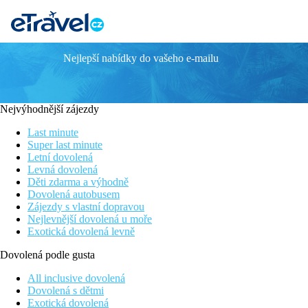
Nejlepší nabídky do vašeho e-mailu
QUINTA DA PENHA DE FRANCA
Poloha
Hotelový areál s několika budovami v bohaté zahradě s příjemno
Nejvýhodnější zájezdy
v dosahu.
Last minute
Vybavení
Super last minute
Vstupní hala s recepcí, výtah, restaurace, koktejl bar, společen
Letní dovolená
Levná dovolená
Pokoje
Děti zdarma a výhodně
Dvoulůžkový pokoj, Výhled zahrada:
koupelna/WC (vysoušeč vl
Dovolená autobusem
Zájezdy s vlastní dopravou
Ostatní typy pokojů
(pokud není uvedeno jinak, mají pokoje v
Nejlevnější dovolená u moře
Dvoulůžkový pokoj, Superior:
balkon s výhledem do zah
Exotická dovolená levně
Pláž
Dovolená podle gusta
Přístup do moře u hotelu Quinta Penha de Franca Mar (spojení 
All inclusive dovolená
Stravování
Dovolená s dětmi
Snídaně
Exotická dovolená