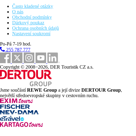
Pláž
Často kladené otázky
O nás
Plážová dovolená
Obchodní podmínky
Dárkový poukaz
Bazény
Ochrana osobních údajů
Nastavení soukromí
Bazén s možností vyhřívání
Po-Pá 7-19 hod.
255 787 777
Fotogalerie
Copyright © 2008−2026, DER Touristik CZ a.s.
Jsme součástí
REWE Group
a její divize
DERTOUR Group
,
největší středoevropské skupiny v cestovním ruchu.