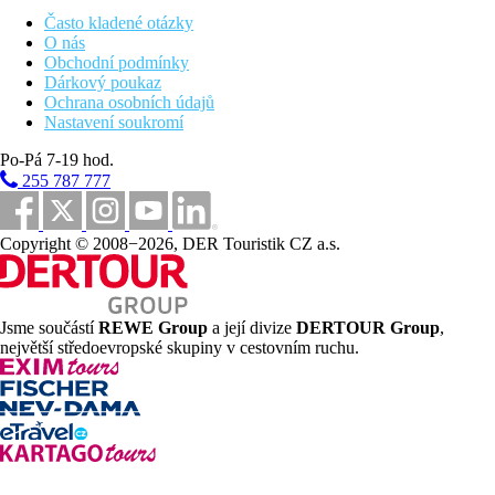
vrátit na hotel samostatně.
Často kladené otázky
O nás
Obchodní podmínky
Průvodce neprovádí klienty uvnitř památek, pokud není v
Dárkový poukaz
programu uvedeno jinak.
Ochrana osobních údajů
Nastavení soukromí
Cestovní pojištění
Kooperativa A (50 Kč / den / osoba)
Po-Pá 7-19 hod.
Kooperativa B Evropa (100 Kč / den / osoba)
255 787 777
Slavia A - Travel Standart + STORNO (60 Kč / den /
osoba)
Slavia B - Travel Plus + STORNO (76 Kč / den / osoba)
Copyright © 2008−2026, DER Touristik CZ a.s.
Slavia C - Travel Exclusive + STORNO (96 Kč / den /
osoba)
Srovnání pojištění
Jsme součástí
REWE Group
a její divize
DERTOUR Group
,
Fotogalerie
největší středoevropské skupiny v cestovním ruchu.