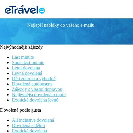
Nejlepší nabídky do vašeho e-mailu
The Views Baia
Hotel pouze pro dospělé 18+
V dosahu centra s vyžitím a památkami
Nejvýhodnější zájezdy
Z terasy nádherné výhledy na Funchal a jeho přístav
Možnost relaxace v příjemném spa centru
Last minute
Super last minute
Informace o hotelu
Letní dovolená
Levná dovolená
Moderní hotel se nachází ve vyvýšené poloze ve svahu, v turisti
Děti zdarma a výhodně
Zaujme svým jedinečným designem a vyhlášenou gastronomií. Z ho
Dovolená autobusem
Zájezdy s vlastní dopravou
Vzdálenost
Nejlevnější dovolená u moře
pláž: 2000 m
Exotická dovolená levně
historické centrum: 1000 m
nákupní možnosti: 500 m
Dovolená podle gusta
letiště FNC: 22 km
All inclusive dovolená
Popis pokoje
Dovolená s dětmi
Dvoulůžkový pokoj Classic, Výhled hory
Exotická dovolená