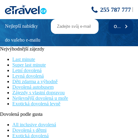
255 787 777
Nejlepší nabídky
ODEBÍRAT
Melia Madeira Mare Resort & Spa
do vašeho e-mailu
Krásné výhledy na oceán
Výhodný poměr ceny a kvality
Nejvýhodnější zájezdy
Kvalitní spa centrum
Výhodná poloha u břehu moře a u promenády
Last minute
Oblíbený hotel se stálou klientelou
Super last minute
Letní dovolená
Poloha
Levná dovolená
Děti zdarma a výhodně
U pobřežní promenády cca 3 km od historického centra
Dovolená autobusem
Funchalu (zastávka autobusu v blízkosti). V okolí restaurace,
Zájezdy s vlastní dopravou
bary i obchody. Možnosti koupání na veřejných koupalištích -
Nejlevnější dovolená u moře
Lido cca 350 m, Ponta Gorda 900 m.
Exotická dovolená levně
Vybavení
Dovolená podle gusta
Vstupní hala s recepcí, směnárna, výtahy, společenská místnost s
All inclusive dovolená
TV, restaurace, restaurace à la carte, několik barů, konferenční
Dovolená s dětmi
centrum, kadeřnictví, salon krásy, obchod se suvenýry. Venku
Exotická dovolená