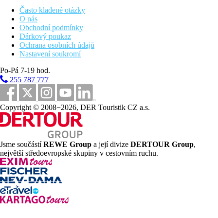
Ponta Garda cca 900 m.
Často kladené otázky
Stravování
O nás
Snídaně
Obchodní podmínky
snídaně formou bufetu
Dárkový poukaz
Polopenze
Ochrana osobních údajů
snídaně a večeře formou bufetu
Nastavení soukromí
Bezlepkovou / bezlaktózovou stravu nutno vyžádat.
Po-Pá 7-19 hod.
Sportovní nabídka
255 787 777
Zdarma:
fitness a sportovní programy (např. aquaerobic,
pilates, spinning - nutná rezervace).
Za poplatek:
biliár.
Copyright © 2008−2026, DER Touristik CZ a.s.
Zábava
Občas zábavné večery.
Jsme součástí
REWE Group
a její divize
DERTOUR Group
,
největší středoevropské skupiny v cestovním ruchu.
Děti
Bazén, hlídání dětí za poplatek (na vyžádání), dětská postýlka
zdarma (na vyžádání).
Wellness
Zdarma:
vnitřní vyhřívaný bazén, jacuzzi.