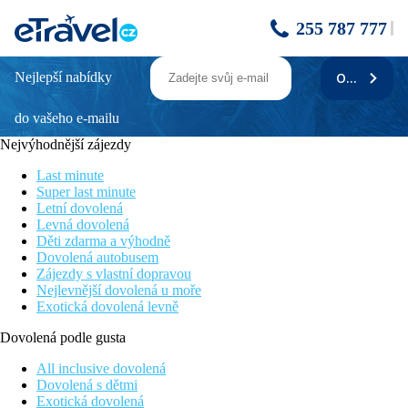
255 787 777
Nejlepší nabídky
ODEBÍRAT
THE VINE
do vašeho e-mailu
Poloha
Nejvýhodnější zájezdy
• přibližně 500 m od centra
Last minute
• přibližně 400 m od pláže
Super last minute
Letní dovolená
• doba jízdy z letiště přibližně 30 min.
Levná dovolená
Děti zdarma a výhodně
Bezbariérový přístup
Dovolená autobusem
Zájezdy s vlastní dopravou
• Hotel není vhodný pro osoby se zdravotním postižením
Nejlevnější dovolená u moře
Exotická dovolená levně
Hotel
Dovolená podle gusta
• recepce • Wi-Fi: v celém hotelu, v ceně • služby concierge •
prádelna • střešní terasa • parkoviště: (dle dostupnosti),
All inclusive dovolená
nestřežené: za poplatek • garáž: za poplatek • konferenční
Dovolená s dětmi
místnost
Exotická dovolená