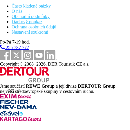
Rozmanitost nabízí různé nabídky včetně golfu, posilovny, lázní,
Často kladené otázky
parní sauna, hammamu, kosmetického salonu a masáží. Součástí
O nás
hotelu je wellness centrum se soláriem.
Obchodní podmínky
Dárkový poukaz
• Wellness/spa • vířivka: ve wellness
Ochrana osobních údajů
Nastavení soukromí
Strava
Po-Pá 7-19 hod.
• restaurace: 2
255 787 777
• hlavní restaurace "Terra Restaurant", druhy kuchyně:
mezinárodní, bezlepková jídla: v ceně, na vyžádání, formou
bufetu, na vyžádání, leden - prosinec, denně 7:30 - 10:30, s
Copyright © 2008−2026, DER Touristik CZ a.s.
klimatizací
• gurmánská restaurace "UVA": druhy kuchyní: mezinárodní, a
la carte, út - so 19:30 - 21:30, s klimatizací, s terasou
• bary a další: 2
Jsme součástí
REWE Group
a její divize
DERTOUR Group
,
• lobby bar: v závislosti na počasí, za poplatek
největší středoevropské skupiny v cestovním ruchu.
• skybar "360o Bar": v závislosti na počasí, denně 10:00 -
23:00, za poplatek
Sport a Wellness
• wellness areál: leden - prosinec, denně 11:00 - 19:00
• parní sauna