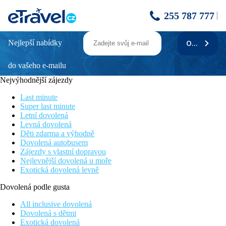
255 787 777
Nejlepší nabídky
ODEBÍRAT
VILA VICENCIA
do vašeho e-mailu
Poloha
Nejvýhodnější zájezdy
• přibližně 2.3 km od centra Funchalu
Last minute
• přibližně 1 km od pláže
Super last minute
Letní dovolená
• přibližně 2,4 km od zálivu
Levná dovolená
Děti zdarma a výhodně
Pláž
Dovolená autobusem
Zájezdy s vlastní dopravou
• přibližně 1 km od pláže
Nejlevnější dovolená u moře
Exotická dovolená levně
• veřejná
Dovolená podle gusta
• kamenitá
All inclusive dovolená
• plážové osušky v ceně
Dovolená s dětmi
Exotická dovolená
Bezbariérový přístup