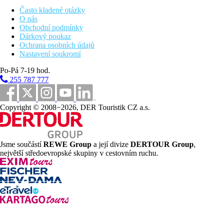
Hotel
Často kladené otázky
O nás
3 hvězdičky
Obchodní podmínky
Dárkový poukaz
Hotel
Ochrana osobních údajů
Nastavení soukromí
• domácí zvířata nepovolena
Po-Pá 7-19 hod.
Strava
255 787 777
• formou bufetu
Copyright © 2008−2026, DER Touristik CZ a.s.
Pro děti
• dětské postýlky: v ceně, na vyžádání
Strava
Jsme součástí
REWE Group
a její divize
DERTOUR Group
,
největší středoevropské skupiny v cestovním ruchu.
• lobby bar: za poplatek
• snídaňová místnost
Bazén
• bazény: 2
• bazén: zahrnut v ceně, se sladkou vodou
• krytý bazén