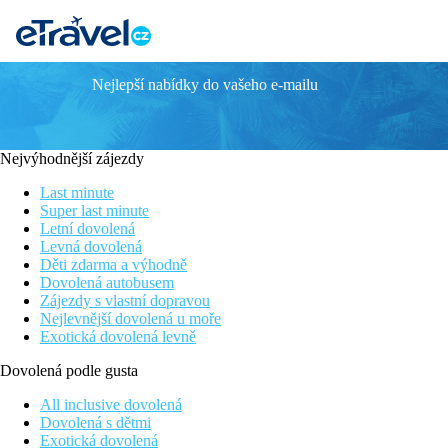
Nejlepší nabídky do vašeho e-mailu
FALKENSTEINER HOTEL MONTAFON
Poloha
Klidná poloha, hotel leží v oblasti Vorarlberg, uprostřed lesů a h
Nejvýhodnější zájezdy
Vybavení
Last minute
Hotel disponuje 123 pokoji a suity, restaurací, barem, 24 h. rec
Super last minute
Letní dovolená
Ubytování
Levná dovolená
Komfortní pokoje jsou vybaveny vanou nebo sprchou, WC, klimat
Děti zdarma a výhodně
v oficiálním popisu u jednotlivých termínů
Dovolená autobusem
Zájezdy s vlastní dopravou
Sport a zábava
Nejlevnější dovolená u moře
Pro rodiny: hotel nabízí hlídání dětí již pro nejmenší děti. Velk
Exotická dovolená levně
Stravování
Dovolená podle gusta
Polopenze plus: bohatá snídaně formou bufetu s velkým množstv
All inclusive dovolená
Vzdálenosti
Dovolená s dětmi
Exotická dovolená