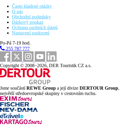
Poznámka
Často kladené otázky
O nás
V Řecku je povinnost hradit klimatickou taxu v závislosti na
Obchodní podmínky
kategorii hotelu. Taxa není zahrnuta v ceně zájezdu a musí být
Dárkový poukaz
uhrazena klientem přímo na recepci hotelu. Rozsah a kvalita
Ochrana osobních údajů
uvedených služeb a aktivit může být ovlivněna zavedením
Nastavení soukromí
případných hygienických či protiepidemických opatření v dané
destinaci.
Po-Pá 7-19 hod.
255 787 777
Vzdálenosti
Copyright © 2008−2026, DER Touristik CZ a.s.
50 m
Vzdálenost k pláži
Pláž
Jsme součástí
REWE Group
a její divize
DERTOUR Group
,
největší středoevropské skupiny v cestovním ruchu.
Plážová dovolená
Fotogalerie