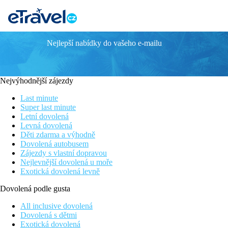
Nejlepší nabídky do vašeho e-mailu
CASTELLO VILLAGE RESORT
Informace o hotelu
Nejvýhodnější zájezdy
Příjemný resort nacházející se v malebné přímořské vesničce Si
venkovní bazény a využít můžete také SPA centrum v sousedním ho
Last minute
kilometrů. Hotel je ideální volbou pro klidnou, relaxační dov
Super last minute
Letní dovolená
Levná dovolená
Děti zdarma a výhodně
Vzdálenost
Dovolená autobusem
pláže: 350 m
Zájezdy s vlastní dopravou
letiště: 41 km Heraklion, 190 km Chania
Nejlevnější dovolená u moře
centra: 0.3 km
Exotická dovolená levně
nákupních možností: 150 m
Dovolená podle gusta
Popis pokoje
All inclusive dovolená
Dvoulůžkový pokoj, Výhled do krajiny:
Dovolená s dětmi
Exotická dovolená