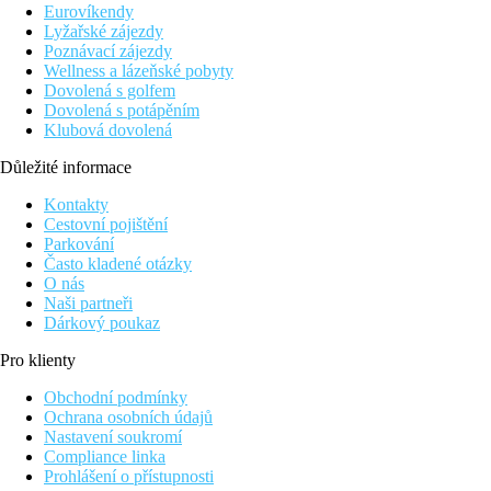
individuálně ovládaná klimatizace
Eurovíkendy
koupelna/WC (vysoušeč vlasů)
Lyžařské zájezdy
balkon nebo terasa
Poznávací zájezdy
trezor (za poplatek cca 3 EUR/den)
Wellness a lázeňské pobyty
TV se satelitním příjmem
Dovolená s golfem
telefon
Dovolená s potápěním
minilednička
Klubová dovolená
set pro přípravu čaje a kávy
dětská postýlka na vyžádání (zdarma)
Důležité informace
Ostatní typy pokojů
(pokud není uvedeno jinak, mají pokoje v
Kontakty
Cestovní pojištění
Dvoulůžkový pokoj, Výhled moře
Parkování
Suita, 1 ložnice, Výhled zahrada:
oddělená ložnice a ob
Často kladené otázky
Suita, 1 ložnice, Výhled moře:
oddělená ložnice a obýva
O nás
Naši partneři
Popis hotelu
Dárkový poukaz
vstupní hala s recepcí
hlavní restaurace
Pro klienty
hlavní bar
bar u bazénu
Obchodní podmínky
2 bazény se sladkou vodou (lehátka, slunečníky a osušky
Ochrana osobních údajů
dětský bazén
Nastavení soukromí
dětské hřiště
Compliance linka
snack bar
Prohlášení o přístupnosti