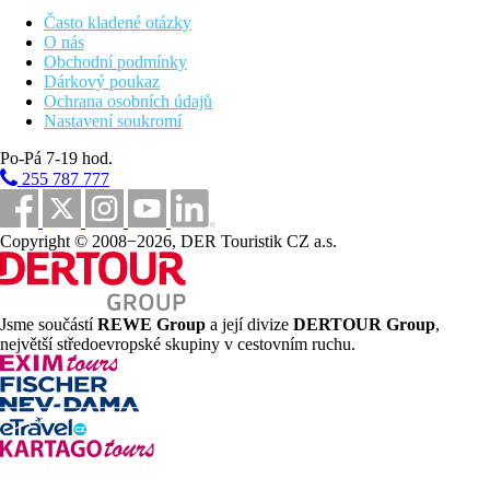
80 m
Často kladené otázky
Vzdálenost k pláži
O nás
Obchodní podmínky
0 m
Dárkový poukaz
Restaurace
Ochrana osobních údajů
Nastavení soukromí
40 km
Vzdálenost od nejbližšího letiště
Po-Pá 7-19 hod.
255 787 777
14 km
Golfové hřiště
Copyright © 2008−2026, DER Touristik CZ a.s.
800 m
Centrum města
Pláž
Jsme součástí
REWE Group
a její divize
DERTOUR Group
,
největší středoevropské skupiny v cestovním ruchu.
Plážová dovolená
Bazény
Lehátka u bazénu
Slunečníky u bazénu