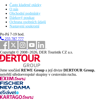
Web
Často kladené otázky
www.panoramahotel-lesvos.com
O nás
Obchodní podmínky
Internet
Dárkový poukaz
Internet a WiFi v hlavní budově za poplatek.
Ochrana osobních údajů
Nastavení soukromí
Vzdálenosti
Po-Pá 7-19 hod.
255 787 777
800 m
Nákupy
200 m
Copyright © 2008−2026, DER Touristik CZ a.s.
Vzdálenost k pláži
0 m
Restaurace
Jsme součástí
REWE Group
a její divize
DERTOUR Group
,
největší středoevropské skupiny v cestovním ruchu.
60 km
Vzdálenost od nejbližšího letiště
800 m
Centrum města
Pláž