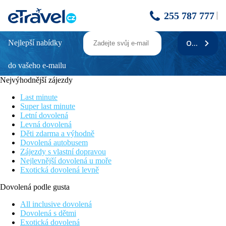
255 787 777
Nejlepší nabídky
ODEBÍRAT
ATLANTICA AEGEAN BLUE
do vašeho e-mailu
Poloha
Nejvýhodnější zájezdy
V rozlehlé subtropické zahradě, centrum střediska Kolymbia s
tavernami, restauracemi a obchůdky vzdáleno cca 800 m. Hlavní
Last minute
město ostrova cca 22 km. Letiště Rhodos je od hotelu vzdáleno
Super last minute
28 km
Letní dovolená
Levná dovolená
Vybavení
Děti zdarma a výhodně
Dovolená autobusem
Vstupní hala s recepcí, hlavní restaurace s terasou, bar a malý
Zájezdy s vlastní dopravou
obchod. K venkovnímu vybavení patří restaurace u bazénu, bar,
Nejlevnější dovolená u moře
velkoryse a zajímavě řešený bazén, druhý menší bazén,
Exotická dovolená levně
venkovní jacuzzi, lehátka, slunečníky a osušky oproti kauci.
Dovolená podle gusta
Pokoje
Dvoulůžkový pokoj, Premium, Strana k moři:
All inclusive dovolená
koupelna/WC (vysoušeč vlasů), klimatizace, telefon,
Dovolená s dětmi
TV/sat., minilednička, set na přípravu kávy & čaje. trezor,
Exotická dovolená