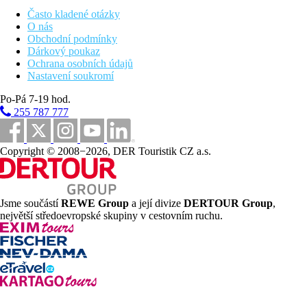
taverny, italské La Tratorria a asijské Lgoon (nutná
Často kladené otázky
rezeravce)
O nás
Alkoholické a nealkoholické nápoje místní výroby
Obchodní podmínky
(10.00–24.00 hod.)
Dárkový poukaz
Teplé snack (11.00–17.00 hod.)
Ochrana osobních údajů
Studený snack (10.00–23.55 hod.)
Nastavení soukromí
Odpolední káva, čaj a zákusky (16.30–17.30 hod.)
Zmrzlina místní výroby (10.00-23.00 hod.)
Po-Pá 7-19 hod.
255 787 777
Sportovní nabídka
Zdarma:
tenis (osvětlení za poplatek), stolní tenis, fitness,
aerobik, aquaaerobik, lukostřelba, pétanque, šipky,
Copyright © 2008−2026, DER Touristik CZ a.s.
volejbal.
Za poplatek:
vodní sporty na pláži (poskytuje 3.strana).
Zábava
Jsme součástí
REWE Group
a její divize
DERTOUR Group
,
největší středoevropské skupiny v cestovním ruchu.
Denní i večerní animační a zábavné programy.
Děti
Velký moderní aquapark se spoustou zábavy a legrace včetně
líné řeky, toboganů a skluzavek a mnoha dalších aktivit (dle
výšky a věku). Snack bar v aquaparku za poplatek. Miniklub,
hřiště, brouzdaliště, dětský bufet. Dětská postýlka zdarma (na