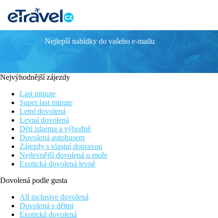
Nejlepší nabídky do vašeho e-mailu
ALEX BEACH
Poloha
Hotel se nachází v severní části řeckého ostrova Rhodos. Stejnoj
Nejvýhodnější zájezdy
má písčitý povrch a je vzdálená asi 10 metrů od hotelu
Last minute
Popis hotelu
Super last minute
Součástí hotelu je hlavní restaurace a restaurace u bazénu, host
Letní dovolená
volně k použití
Levná dovolená
Děti zdarma a výhodně
Popis pokoje
Dovolená autobusem
Ubytování je nabízené v komfortně zařízených dvoulůžkových pokoj
Zájezdy s vlastní dopravou
vysoušeč vlasů a miniledničku. U každé ubytovací jednotky je b
Nejlevnější dovolená u moře
Exotická dovolená levně
Sport a zábava
Hotel pravidelně pořádá animační a večerní programy pro děti i d
Dovolená podle gusta
využít multiúčelové sportovní hřiště
All inclusive dovolená
Stravování
Dovolená s dětmi
Program ALL INCLUSIVE zahrnuje snídaně, obědy a večeře, které
Exotická dovolená