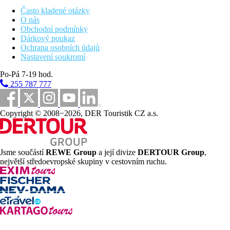
Často kladené otázky
Dětský bazén
O nás
Lehátka u bazénu
Obchodní podmínky
Slunečníky u bazénu
Dárkový poukaz
Ochrana osobních údajů
Fotogalerie
Nastavení soukromí
Po-Pá 7-19 hod.
255 787 777
Copyright © 2008−2026, DER Touristik CZ a.s.
Jsme součástí
REWE Group
a její divize
DERTOUR Group
,
největší středoevropské skupiny v cestovním ruchu.