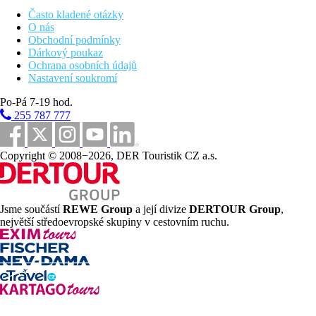
Často kladené otázky
O nás
Lehátka u bazénu
Obchodní podmínky
Slunečníky u bazénu
Dárkový poukaz
Ochrana osobních údajů
Fotogalerie
Nastavení soukromí
Po-Pá 7-19 hod.
255 787 777
Copyright © 2008−2026, DER Touristik CZ a.s.
Jsme součástí
REWE Group
a její divize
DERTOUR Group
,
největší středoevropské skupiny v cestovním ruchu.