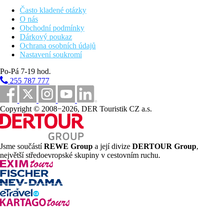
Často kladené otázky
O nás
Obchodní podmínky
Dárkový poukaz
Ochrana osobních údajů
Nastavení soukromí
Po-Pá 7-19 hod.
255 787 777
Copyright © 2008−2026, DER Touristik CZ a.s.
Jsme součástí
REWE Group
a její divize
DERTOUR Group
,
největší středoevropské skupiny v cestovním ruchu.