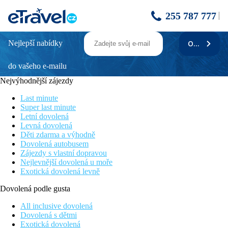
255 787 777
Nejlepší nabídky
ODEBÍRAT
LA MARQUISE
do vašeho e-mailu
Poloha
Nejvýhodnější zájezdy
Na ploše 120 000 m2, pouhé 3 km od centra největšího
prázdninového letoviska Faliraki s mnoha bary, tavernami,
Last minute
obchody a aquaparkem. Cca 10 km od hlavního města Rhodos.
Super last minute
Letní dovolená
Levná dovolená
Děti zdarma a výhodně
Vybavení
Dovolená autobusem
Zájezdy s vlastní dopravou
Hlavní budova a přilehlé budovy (včetně jedné sekce pouze pro
Nejlevnější dovolená u moře
dospělé osoby). Vstupní hala s recepcí, restaurace, minimarket,
Exotická dovolená levně
konferenční místnosti, vnitřní bazén (v sezoně). K venkovnímu
vybavení patří několik bazénů (včetně bazénu na střeše), terasy
Dovolená podle gusta
na slunění s lehátky, slunečníky a osuškami zdarma.
All inclusive dovolená
Pokoje
Dovolená s dětmi
DRS:
koupelna/WC, individuální klimatizace, TV/sat.,
Exotická dovolená