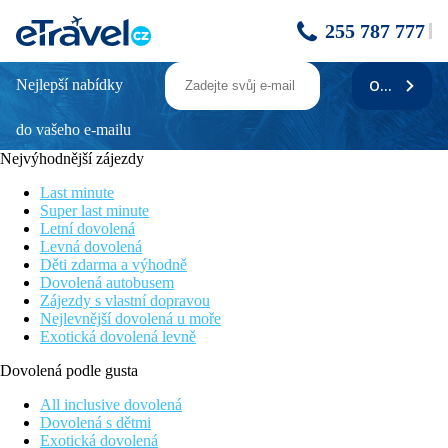
255 787 777
Nejlepší nabídky
ODEBÍRAT
KRESTEN PALACE
do vašeho e-mailu
Informace o hotelu
Nejvýhodnější zájezdy
Příjemný hotelový komplex, zasazený do krásné udržované
zahrady, se nachází v blízkosti letoviska Kalithea (lázně
Last minute
Kalithea), Kalithea spring cca 2 km. Hlavní město Rhodos je
Super last minute
vzdáleno 6 kilometrů a dopravu do něj zajišťuje linka místní
Letní dovolená
autobusové dopravy. Zastávka autobusu se nachází 50 metrů od
Levná dovolená
hotelu. Hotel doporučujeme všem, kteří touží po strávení
Děti zdarma a výhodně
příjemné a klidné dovolené v dosahu hlavního města.
Dovolená autobusem
Zájezdy s vlastní dopravou
Vzdálenost
Nejlevnější dovolená u moře
pláže: u pláže, cca 100 m (od hlavní budovy)
Exotická dovolená levně
letiště: 20 km Rhodos
centra: 6 km (hlavní město Rhodos)
Dovolená podle gusta
nákupních možností: 1000 m
All inclusive dovolená
Popis pokoje
Dovolená s dětmi
Exotická dovolená