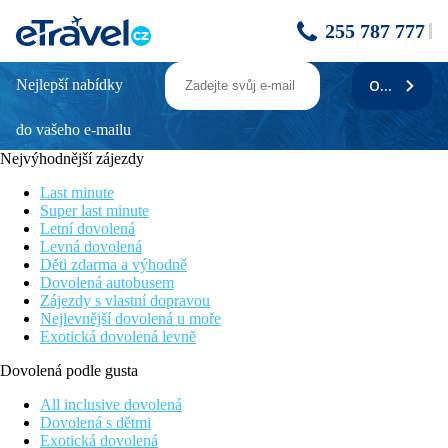
255 787 777
Nejlepší nabídky
ODEBÍRAT
Orion Hotel
do vašeho e-mailu
Stylový hotel v dosahu centra a pláže
Živé centru Faliraki 400 m
Nejvýhodnější zájezdy
Krásná písečná pláž cca 300 m
Výborný poměr ceny a kvality
Last minute
Super last minute
Poloha
Letní dovolená
Levná dovolená
V turisticky oblíbeném letovisku Faliraki, centrum střediska s
Děti zdarma a výhodně
nákupními a zábavními možnostmi cca 400 m, 1km od
Dovolená autobusem
největšího aquaparku na ostrově, letiště cca 15 km, golf cca 8
Zájezdy s vlastní dopravou
km.
Nejlevnější dovolená u moře
Exotická dovolená levně
Vybavení
Dovolená podle gusta
Vstupní hala s recepcí (trezor za poplatek), výtah, směnárna,
restaurace à la carte, bar, knihovna. V zahradě bazén s lehátky a
All inclusive dovolená
slunečníky zdarma.
Dovolená s dětmi
Exotická dovolená