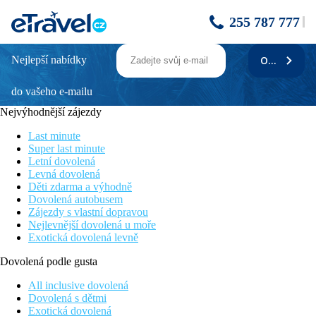
255 787 777
Nejlepší nabídky
ODEBÍRAT
RHODIAN ROSE
do vašeho e-mailu
Poloha
Oblíbený hotel s přátelskou atmosférou leží v udržované zahradě
Nejvýhodnější zájezdy
cca 580 m od pláže a cca 650 od centra města Faliraki, kde
naleznete spoustu obchodů, barů, restaurací, obchodů se
Last minute
suvenýry a typicky řeckými tavernami, které vybízejí k večerní
Super last minute
zábavě a odpočinku
Letní dovolená
Levná dovolená
Popis hotelu
Děti zdarma a výhodně
Při vstupu se nachází vstupní hala s recepcí. Mezi vybavení patří
Dovolená autobusem
Wi-Fi ve veřejných prostorách zdarma, restaurace, bar a bar u
Zájezdy s vlastní dopravou
bazénu
Nejlevnější dovolená u moře
Exotická dovolená levně
Popis pokoje
Pokoje v hotelu Rhodian Rose jsou vybaveny vlastním
Dovolená podle gusta
sociálním zařízením, lednicí, satelitní televizí a fénem. Další
popis vybavení a umístění pokojů, najdete v oficiálním popisu u
All inclusive dovolená
jednotlivých termínů
Dovolená s dětmi
Exotická dovolená