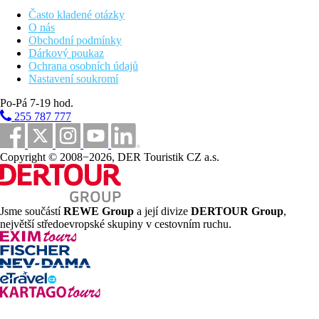
Často kladené otázky
Dětský bazén
O nás
Lehátka u bazénu
Obchodní podmínky
Slunečníky u bazénu
Dárkový poukaz
Ochrana osobních údajů
Fotogalerie
Nastavení soukromí
Po-Pá 7-19 hod.
255 787 777
Copyright © 2008−2026, DER Touristik CZ a.s.
Jsme součástí
REWE Group
a její divize
DERTOUR Group
,
největší středoevropské skupiny v cestovním ruchu.