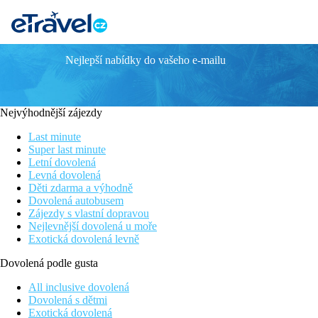
Nejlepší nabídky do vašeho e-mailu
LINDOS ROYAL
Informace o hotelu
Nejvýhodnější zájezdy
Hotel Lindos Royal Resort je vystavěn v krásné zahradě na kli
standardních a komfortních až po luxusní pokoje, skvěle vybave
Last minute
kilometrů od hlavního města Rhodos. Autobusová zastávka je vzd
Super last minute
Letní dovolená
Vzdálenost
Levná dovolená
pláže: 100 m u pláže
Děti zdarma a výhodně
letiště: 50 km Rhodos
Dovolená autobusem
centra: 4 km (Lindos), 45 km (hlavní město Rhodos)
Zájezdy s vlastní dopravou
nákupních možností: 4000 m
Nejlevnější dovolená u moře
Exotická dovolená levně
Popis pokoje
Dovolená podle gusta
Dvoulůžkový pokoj, Promo
All inclusive dovolená
individuálně ovládaná klimatizace (1.6-30.9. zdarma)
Dovolená s dětmi
koupelna/WC (vysoušeč vlasů)
Exotická dovolená