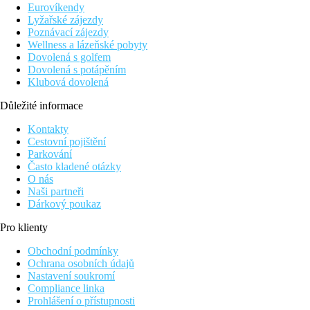
Vstupní hala s recepcí, pouhých 44 pokojů, restaurace a bary, zl
Eurovíkendy
Lyžařské zájezdy
Pokoje
Poznávací zájezdy
Dvoulůžkový pokoj, Deluxe, Superior, Výhled zahrada:
koup
Wellness a lázeňské pobyty
Dovolená s golfem
Ostatní typy pokojů
(pokud není uvedeno jinak, mají pokoje v
Dovolená s potápěním
Junior Suita, Boční výhled moře, Soukromý bazén:
pro
Klubová dovolená
Junior Suita, Superior, Soukromý bazén, Částečný v
Suita, Výhled moře, Soukromý bazén: "
Mediterranean"
Důležité informace
Suita, Executive, Soukromý bazén, Výhled moře:
pros
Junior Suita, Superior, Vyšší patro, Výhled moře:
pros
Kontakty
Cestovní pojištění
Pláž
Parkování
Často kladené otázky
Písečnooblázková pláž před hotelem (cca 30 m). Lehátka, sluneč
O nás
Naši partneři
Stravování
Dárkový poukaz
Snídaně
formou bufetu ( 07.00-10.30 hod)
Pro klienty
Polopenze
Večeře á la carte (19.00-22.30 hod)
Obchodní podmínky
U večeře je požadováno formální oblečení.
Ochrana osobních údajů
Sketch bar
(09.00-01.00 hod)
Nastavení soukromí
Compliance linka
Sportovní nabídka
Prohlášení o přístupnosti
Zdarma:
fitness, tenisový kurt (osvětlení za poplatek), ja