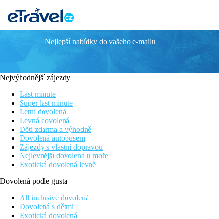
Nejlepší nabídky do vašeho e-mailu
ANAVADIA
Poloha
Nejvýhodnější zájezdy
V udržované zahradě, 2 budovy, moderní resort, cca 800 m od c
Last minute
Vybavení
Super last minute
Letní dovolená
Vstupní hala s recepcí, restaurace, minimarket, parking u hotelu,
Levná dovolená
Děti zdarma a výhodně
Pokoje
Dovolená autobusem
Zájezdy s vlastní dopravou
Dvoulůžkový pokoj, Classic, Výhled zahrada
: koupelna/WC (v
Nejlevnější dovolená u moře
Exotická dovolená levně
Ostatní typy pokojů
(pokud není uvedeno jinak, mají pokoje v
Dovolená podle gusta
Dvoulůžkový pokoj, Premium, Výhled zahrada:
hydrom
Rodinný pokoj, Výhled bazén:
jedna prostornější místno
All inclusive dovolená
Suita, 2 místnosti, Výhled zahrada:
dobývací pokoj a lo
Dovolená s dětmi
Dvoulůžkový pokoj, Promo, Výhled zahrada:
v klidné
Exotická dovolená