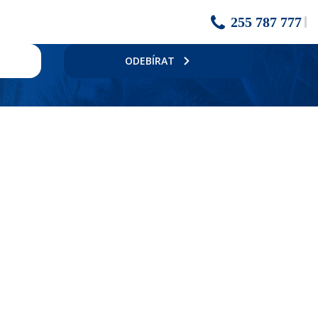
255 787 777
ODEBÍRAT
hlavního města Rhodos a 12 km od centra Faliraki.
hátky a slunečníky zdarma. Osušky za poplatek.
 terasa.
tatná lůžka.
anželská postel.