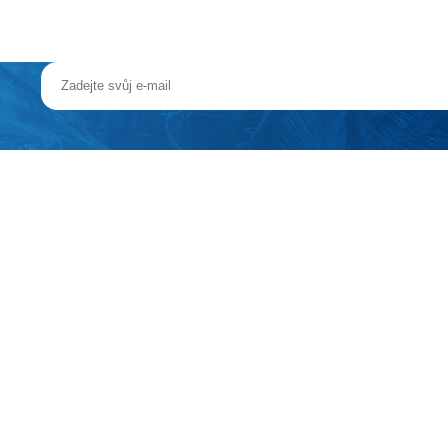
entra letoviska Kolymbia s obchody, tavernami a bary. Cca 25 km od 
 bary, 2 bazény (jeden relaxační), dětský bazén, terasa na slunění s le
ysoušeč vlasů), klimatizace, TV/sat., minilednička, trezor, balkon nebo
ýše uvedené vybavení)
asážní vana, balkon nebo terasa.
st, výhled bazén, přistýlka formu palandy (patrové postele) nebo samos
žnice oddělená dveřmi, v obývací části rozkládací pohovka, v ložnicu m
 oddělené části zahrady.