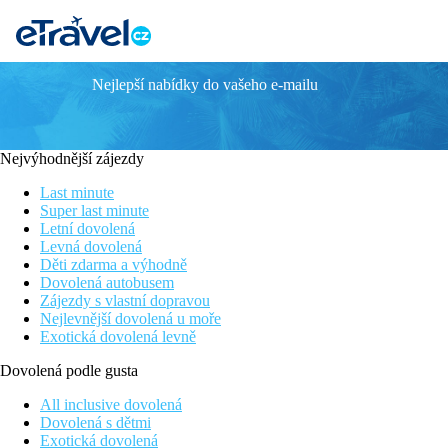
Nejlepší nabídky do vašeho e-mailu
GOLDEN ODYSSEY
Informace o hotelu
Nejvýhodnější zájezdy
Hotel Golden Odyssey byl postaven v jednom z nejkrásnějších l
Faliraki a zálivem Afandou. Resort obklopený horami, v blízkost
Last minute
pláž. Centrum Kolymbie s obchody, restauracemi a tavernami je
Super last minute
očekávat přátelskou atmosféru spolu s dobře vybaveným a poh
Letní dovolená
Levná dovolená
Vzdálenost
Děti zdarma a výhodně
pláže: cca 1300 m
Dovolená autobusem
letiště: 25 km Rhodos
Zájezdy s vlastní dopravou
centra: 0,6 km (Kolymbia)
Nejlevnější dovolená u moře
nákupních možností: 0 m
Exotická dovolená levně
Popis pokoje
Dovolená podle gusta
Dvoulůžkový pokoj, Výhled zahrada
All inclusive dovolená
Dovolená s dětmi
klimatizace (15.6 - 15.9., zdarma)
Exotická dovolená