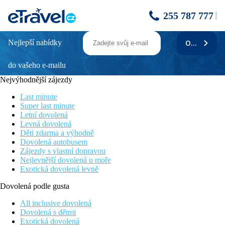
255 787 777
Nejlepší nabídky
ODEBÍRAT
KOLYMBIA BAY ART
do vašeho e-mailu
Informace o hotelu
Moderní designový hotel boutiqového stylu (renovovaný 2021 a
Nejvýhodnější zájezdy
2023) leží ve středisku Kolymbia na východním pobřeží.
Centrum střediska Kolymbia s tavernami, restauracemi,
Last minute
obchůdky a eukalyptovou alejí cca 500 m. Hotel kombinuje
Super last minute
moderní materiály, dekorace a umění. Hotel je pouze pro
Letní dovolená
dospělé osoby 16+.
Levná dovolená
Děti zdarma a výhodně
Vzdálenost
Dovolená autobusem
pláže: 200 m
Zájezdy s vlastní dopravou
letiště: 26 km
Nejlevnější dovolená u moře
centra: 500 m
Exotická dovolená levně
nákupních možností: 500 m
Dovolená podle gusta
Popis pokoje
Dvoulůžkový pokoj, Comfort, Výhled zahrada:
All inclusive dovolená
klimatizace
Dovolená s dětmi
TV/sat.
Exotická dovolená