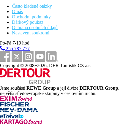
Často kladené otázky
Popis pláže
O nás
písečnooblázková
Obchodní podmínky
lehátka a slunečníky za poplatek
Dárkový poukaz
Strava
Ochrana osobních údajů
Nastavení soukromí
Snídaně
Po-Pá 7-19 hod.
Snídaně formou bohatého bufetu
255 787 777
Sportovní aktivity zdarma
Plavání v bazénu (v květnu a říjnu s možností klimatizace)
Copyright © 2008−2026, DER Touristik CZ a.s.
Sportovní aktivity za příplatek
vodní sporty na pláži (poskytuje 3.strana)
Jsme součástí
REWE Group
a její divize
DERTOUR Group
,
Zábava
největší středoevropské skupiny v cestovním ruchu.
večerní živá hudba
DJ
500 m od centra střediska Kolymbia s tavernami a
obchůdky
Wellness
Za poplatek:
masáže