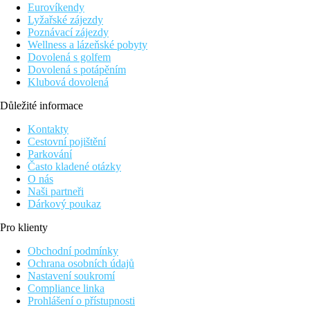
telefon
Eurovíkendy
Wi-Fi (zdarma)
Lyžařské zájezdy
lednička (zdarma)
Poznávací zájezdy
koupelna/WC (vysoušeč vlasů)
Wellness a lázeňské pobyty
trezor (zdarma)
Dovolená s golfem
balkon nebo terasa
Dovolená s potápěním
Klubová dovolená
Ostatní typy pokojů
(pokud není uvedeno jinak, mají pokoje
výše uvedené vybavení)
Důležité informace
Dvoulůžkový pokoj, Comfort, Výhled na moře:
výhled
Kontakty
na moře
Cestovní pojištění
Dvoulůžkový pokoj, Comfort, Sdílený bazén:
sdílený
Parkování
bazén, terasa na slunění s lehátky
Často kladené otázky
Suita, Sdílený bazén:
1 prostornější místnost, sdílený
O nás
bazén, terasa na slunění s lehátky
Naši partneři
Jednolůžkový pokoj:
menší
Dárkový poukaz
Popis hotelu
Pro klienty
vstupní hala s recepcí
Obchodní podmínky
restaurace pro podávání snídaní
Ochrana osobních údajů
bar a snack bar
Nastavení soukromí
řecká Á la carte restaurace (za poplatek)
Compliance linka
bazén s terasou na slunění, lehátka, slunečníky a osušky
Prohlášení o přístupnosti
zdarma