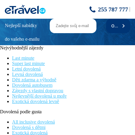
255 787 777
Nejlepší nabídky
ODEBÍRAT
TUI BLUE ATLANTICA AEGEAN PARK
do vašeho e-mailu
Poloha
Nejvýhodnější zájezdy
• přibližně 3 km od centra města Kolymbia
Last minute
• přibližně 25 km od města Rhodos
Super last minute
Letní dovolená
• doba jízdy z letiště přibližně 35 min.
Levná dovolená
Děti zdarma a výhodně
Pláž
Dovolená autobusem
Zájezdy s vlastní dopravou
• písečná
Nejlevnější dovolená u moře
Exotická dovolená levně
• lehátka za poplatek
Dovolená podle gusta
• slunečníky za poplatek
All inclusive dovolená
• plážové osušky v ceně
Dovolená s dětmi
Exotická dovolená
Sport a zábava