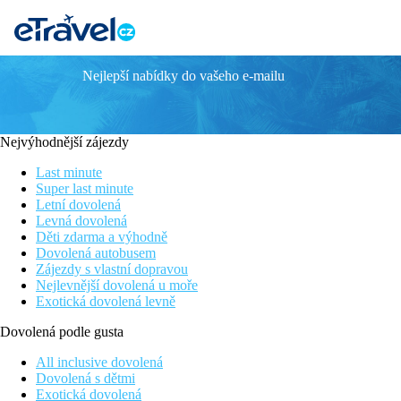
Nejlepší nabídky do vašeho e-mailu
Atrium Prestige
Z prestižního řetězce Atrium Hotels
Působivý luxusní resort
Nejvýhodnější zájezdy
Přímo u krásné pláže
Pokoje s privátním bazénem
Last minute
Wellness & spa
Super last minute
Letní dovolená
Poloha
Levná dovolená
Děti zdarma a výhodně
Na jihovýchodním pobřeží ostrova v klidné oblasti Lachania (cc
Dovolená autobusem
km. Mezinárodní letiště Rhodos je ve vzdálenosti 80 km od hote
Zájezdy s vlastní dopravou
Nejlevnější dovolená u moře
Vybavení
Exotická dovolená levně
Hlavní budova, bungalovy a vily ve stylu řecké vesnice, vstupní 
Dovolená podle gusta
relaxační bazén s ostrůvkem a malou kapličkou pro svatební obř
All inclusive dovolená
Pokoje
Dovolená s dětmi
Exotická dovolená