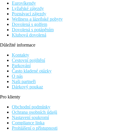
Dvoulůžkový pokoj, Deluxe, Výhled zahrada:
koupelna/WC (v
Eurovíkendy
Lyžařské zájezdy
Ostatní typy pokojů
(pokud není uvedeno jinak, mají pokoje v
Poznávací zájezdy
Wellness a lázeňské pobyty
Dvoulůžkový pokoj, Deluxe, Výhled na moře
: výhled 
Dovolená s golfem
Dvoulůžkový pokoj, Deluxe, Výhled na moře, Privátn
Dovolená s potápěním
Dvoulůžkový pokoj, Deluxe, Výhledem na moře, Priv
Klubová dovolená
Junior suita, Deluxe, Výhled zaharada
: 1 prostornější
Junior suita, Deluxe, Výhled na moře
: 1 prostornější m
Důležité informace
Rodinná suita, Deluxe, Výhledem na moře
: výhled na 
Rodinná Suita, Superior Výhlede na moře:
výhled na 
Kontakty
Bungalov, Prestige, Výhled na moře:
výhled na moře. 
Cestovní pojištění
Bungalov, Prestige, Výhled na moře, Privátní bazén:
v
Parkování
Junior suita, Bungalov, Prestige, Výhled na moře, Pri
Často kladené otázky
Rodinný pokoj, Bungalov, Prestige, Signature, Výhled
O nás
Dvoulůžkový pokoj, Platinium, V blízkosti pláže, Výh
Naši partneři
Rodinná suita, Platinum, V blízkosti pláže, Výhled na
Dárkový poukaz
pokoj. Celkem cca 92 m2
Pro klienty
* Privátní bazény jsou sladkovodní
Obchodní podmínky
Pláž
Ochrana osobních údajů
Nastavení soukromí
Přímo u krásné písečnooblázkové pláže. Na pláži k dispozici s
Compliance linka
Prohlášení o přístupnosti
Stravování