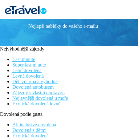
Nejlepší nabídky do vašeho e-mailu
BELMARE
Vybavení
Po příjezdu do objektu jsou hosté uvítáni ve vstupní hale s recep
Nejvýhodnější zájezdy
lékařská služba. Ve společných prostorách se mohou hosté přes WiF
Last minute
Vybavení pokoje
Super last minute
Pokoje mají klimatizaci a koupelnu. Většina pokojů má balkón s
Letní dovolená
ledničku a varnou konvici/kávovar. Na pokoji je připojení k inte
Levná dovolená
vlasů.
Děti zdarma a výhodně
Dovolená autobusem
Sport/zábava
Zájezdy s vlastní dopravou
Součástí hotelu je bazén. Hosté mohou odpočívat na slunné terase
Nejlevnější dovolená u moře
placené aktivity patří kulečník.
Exotická dovolená levně
Stravování
Dovolená podle gusta
Lze objednat all inclusive.
All inclusive dovolená
Pláž
Dovolená s dětmi
Hotel se nachází cca 200 m od pláže.
Exotická dovolená