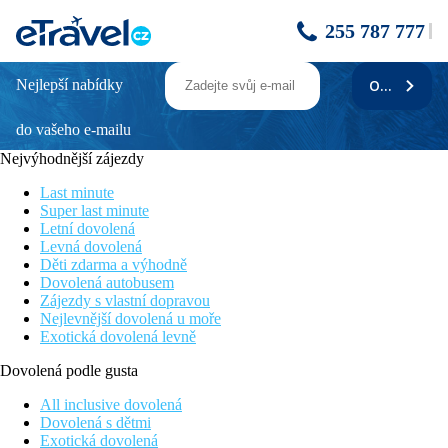
255 787 777
Nejlepší nabídky
ODEBÍRAT
Lindos Breeze Beach Hotel
do vašeho e-mailu
Moderní renovovaný pětihvězdičkový hotel (2019)
Velký aquapark v sousední sesterském hotelu
Nejvýhodnější zájezdy
Hotel s programem all inclusive
Á la carte restaurace v ceně
Last minute
Vhodný pro rodiny s dětmi
Super last minute
Letní dovolená
Informace o hotelu
Levná dovolená
Děti zdarma a výhodně
Nedávno renovovaný hotel na jihu ostrova mezi středisky
Dovolená autobusem
Lardos a Kiotari, cca 1,5 km od Kiotari s bary, tavernami a
Zájezdy s vlastní dopravou
obchody. Historické město Lindos cca 15 km. Město Rhodos
Nejlevnější dovolená u moře
cca 60 km od hotelu. Letiště Rhodos vzdáleno zhruba 65 km od
Exotická dovolená levně
hotelu.
Dovolená podle gusta
Vzdálenost
pláže: 200 m
All inclusive dovolená
letiště: 60 km
Dovolená s dětmi
centra: 1,5 km
Exotická dovolená