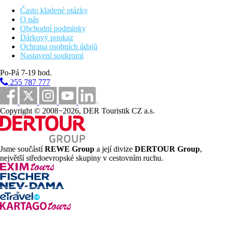
dětský bazén
terasa na slunění s lehátky a slunečníky zdarma, osušky
Často kladené otázky
oproti depozitu
O nás
v sousední sesterském resortu 4 bazény pro dospělé a 2
Obchodní podmínky
dětské bazény,
aquapark se 6 skluzavkami a chobotnicí
Dárkový poukaz
1 bar v resortu a dalších 5 v sesterském hotelu
Ochrana osobních údajů
1 á la carte (Gril) v resortu a dalších 6 á la carte restaurací
Nastavení soukromí
(mexická, italská, asijská, řecká, sushi, Ryby & Grill) v
Po-Pá 7-19 hod.
sesterském sousedním hotelu
minimarket a obchod se suvenýry v sesterském hotelu
255 787 777
Copyright © 2008−2026, DER Touristik CZ a.s.
Popis pláže
nádherná písečnooblázková pláž
lehátka a slunečníky na pláži zdarma
restaurace a bar na pláži v ceně all inclusive
Jsme součástí
REWE Group
a její divize
DERTOUR Group
,
osušky oproti depozitu
největší středoevropské skupiny v cestovním ruchu.
Stravování
All inclusive
Snídaně formou bufetu (07.00-10.30 hod.), pozdní
kontientální snídaně (10.30-11.00 hod.)
Oběd formou bufetu (12.30-14.30 hod.)
Včeře formou bufetu (18.30-21.15 hod) včetně
tematických večerů, pro pozdní přílety bufet (21.00-22.30