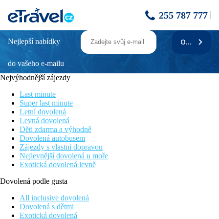
255 787 777
Nejlepší nabídky
ODEBÍRAT
Lindos Breeze Beach Hotel
do vašeho e-mailu
Moderní renovovaný pětihvězdičkový hotel (2019)
Velký aquapark v sousední sesterském hotelu
Nejvýhodnější zájezdy
Hotel s programem all inclusive
Á la carte restaurace v ceně
Last minute
Vhodný pro rodiny s dětmi
Super last minute
Letní dovolená
Informace o hotelu
Levná dovolená
Děti zdarma a výhodně
Nedávno renovovaný hotel na jihu ostrova mezi středisky
Dovolená autobusem
Lardos a Kiotari, cca 1,5 km od Kiotari s bary, tavernami a
Zájezdy s vlastní dopravou
obchody. Historické město Lindos cca 15 km. Město Rhodos
Nejlevnější dovolená u moře
cca 60 km od hotelu. Letiště Rhodos vzdáleno zhruba 65 km od
Exotická dovolená levně
hotelu.
Dovolená podle gusta
Vzdálenost
pláže: 200 m
All inclusive dovolená
letiště: 60 km
Dovolená s dětmi
centra: 1,5 km
Exotická dovolená