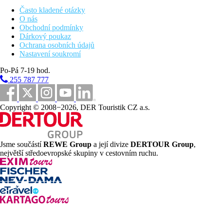
dětský bazén
terasa na slunění s lehátky a slunečníky zdarma, osušky
Často kladené otázky
oproti depozitu
O nás
v sousední sesterském resortu 4 bazény pro dospělé a 2
Obchodní podmínky
dětské bazény,
aquapark se 6 skluzavkami a chobotnicí
Dárkový poukaz
1 bar v resortu a dalších 5 v sesterském hotelu
Ochrana osobních údajů
1 á la carte (Gril) v resortu a dalších 6 á la carte restaurací
Nastavení soukromí
(mexická, italská, asijská, řecká, sushi, Ryby & Grill) v
Po-Pá 7-19 hod.
sesterském sousedním hotelu
minimarket a obchod se suvenýry v sesterském hotelu
255 787 777
Copyright © 2008−2026, DER Touristik CZ a.s.
Popis pláže
nádherná písečnooblázková pláž
lehátka a slunečníky na pláži zdarma
restaurace a bar na pláži v ceně all inclusive
Jsme součástí
REWE Group
a její divize
DERTOUR Group
,
osušky oproti depozitu
největší středoevropské skupiny v cestovním ruchu.
Stravování
All inclusive
Snídaně formou bufetu (07.00-10.30 hod.), pozdní
kontientální snídaně (10.30-11.00 hod.)
Oběd formou bufetu (12.30-14.30 hod.)
Včeře formou bufetu (18.30-21.15 hod) včetně
tematických večerů, pro pozdní přílety bufet (21.00-22.30