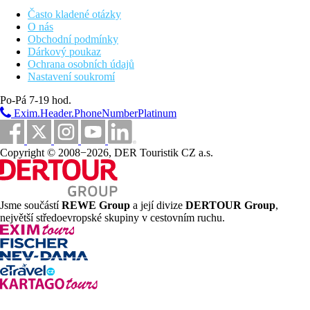
moře, modernizované vybavení, přítup do VIP Elements
Často kladené otázky
restaurace na snídaně a večeře (zde výběr z bufetu a malé
O nás
á la carte menu v ceně)
Obchodní podmínky
Suita Honeymoon:
1 prostornější místnost 64m2, výhled
Dárkový poukaz
zaharada nebo bazén
Ochrana osobních údajů
Suita, Seafront, Privátní bazén:
1 prostornější místnost
Nastavení soukromí
56 m2, privátní bazén s terasou na slunění a lehátky, v
blízkosti moře
Po-Pá 7-19 hod.
Suita, Seafront, Privátní bazén, Princess:
v blízkosti
Exim.Header.PhoneNumberPlatinum
moře, výběr polštářů, 1 prostornější místnost 56 m2,
privátní bazén s terasou na slunění a lehátky,
modernizované vybavení, přítup do VIP restaurace
Copyright © 2008−2026, DER Touristik CZ a.s.
Elements na snídaně a večeře (zde výběr z bufetu a malé á
la carte menu v ceně)
Pláž
Jsme součástí
REWE Group
a její divize
DERTOUR Group
,
největší středoevropské skupiny v cestovním ruchu.
Písečnooblázková pláž přímo u hotelu (pro vstup do vody
doporučujeme obuv). Lehátka a slunečníky na pláži zdarma.
Osušky zdarma.
Stravování
Snídaně
Snídaně formou amerického bufetu (07.00-10.30 hod.)
Polopenze