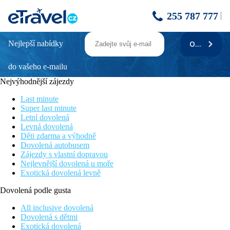
255 787 777
Nejlepší nabídky
ODEBÍRAT
Lindos Village Resort & Spa
do vašeho e-mailu
Moderní kompletně zernovovaný hotel 2022
U jedné z nejkrásnějších pláží ostrova Vlycha
Nejvýhodnější zájezdy
Pouze pro osoby 16+
6 tematických restaurací
Last minute
Bohaté snídaně a večeře
Super last minute
Letní dovolená
Poloha
Levná dovolená
Děti zdarma a výhodně
V jiní části Rhodosu, cca 4 km od tradičního řeckého městečka
Dovolená autobusem
Lindos se spoustou taveren, vyhlášenými střešními restauracemi
Zájezdy s vlastní dopravou
a bary. Cca 45 km od hlavního města ostrova Rhodos. Letiště
Nejlevnější dovolená u moře
Rhodos vzdáleno zhruba 49 km od hotelu.
Exotická dovolená levně
Vybavení
Dovolená podle gusta
Nedávno renovovaný hotel, v nádherné zahardě, s výhledem na
All inclusive dovolená
zátoku Vlycha. Vstupní hala s recepcí, minimarket, restaurace,
Dovolená s dětmi
bary, konferenční místnost. K venkovnímu vybavení patří bazén
Exotická dovolená