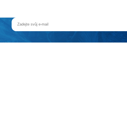
Lindos se spoustou taveren, vyhlášenými střešními restauracemi a bary
toku Vlycha. Vstupní hala s recepcí, minimarket, restaurace, bary, ko
soušeč vlasů, župan), klimatizace, TV/sat., minilednička, minibar (na v
ýše uvedené vybavení)
:
panoramatický výhled moře.
ložnice (pouze některé rozděleny opticky chodbou, ostatní jedna prosto
nice (pouze některé rozděleny opticky chodbou, ostatní jedna prostorná