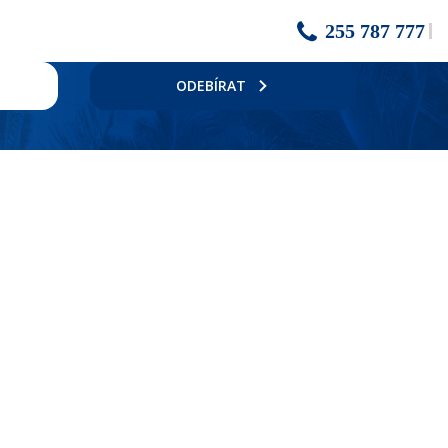
255 787 777
ODEBÍRAT
. Cca 45 km od hlavního města ostrova Rhodos. Letiště Rhodos
nferenční místnost. K venkovnímu vybavení patří bazén s lehátky a
yžádání, za poplatek), set na příparavu kávy & čaje, trezor, balkon
rná místnost s obývací částí), přistýlka formou sofa, celkem cca 30m².
 místnost s obývací částí), přistýlka formou sofa, celkem cca 30m².