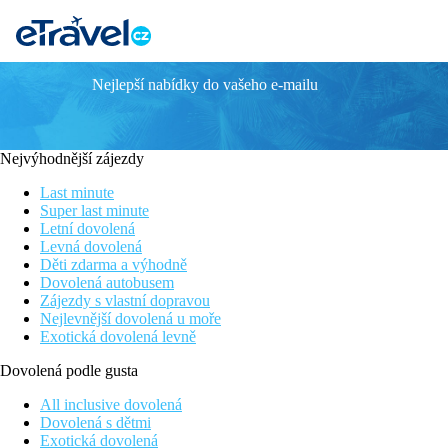
Nejlepší nabídky do vašeho e-mailu
LINDOS VILLAGE RESORT & SPA
Poloha
Nejvýhodnější zájezdy
V jiní části Rhodosu, cca 4 km od tradičního řeckého městečka 
vzdáleno zhruba 49 km od hotelu.
Last minute
Super last minute
Vybavení
Letní dovolená
Levná dovolená
Nedávno renovovaný hotel, v nádherné zahardě, s výhledem na zá
Děti zdarma a výhodně
slunečníky zdarma, venkovní jacuzzi.
Dovolená autobusem
Zájezdy s vlastní dopravou
Pokoje
Nejlevnější dovolená u moře
Dvoulůžkový pokoj, Výhled zaharada:
koupelna/WC (vy
Exotická dovolená levně
nebo terasa. Cca 25m².
Ostatní typy pokojů
(pokud není uvedeno jinak, mají pokoje v
Dovolená podle gusta
Dvoulůžkový pokoj, Výhled moře:
výhled moře.
Pamorama Dvoulůžkový pokoj, Deluxe, Výhled moře
All inclusive dovolená
Junior suita, Výhled zahrada:
obývací pokoj a oddělená 
Dovolená s dětmi
Junior suita, Výhled moře:
obývací pokoj a oddělená lož
Exotická dovolená