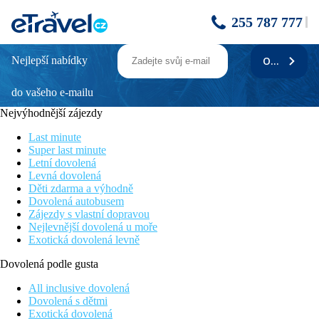
255 787 777
Nejlepší nabídky
ODEBÍRAT
Melenos Art Boutique Hotel
do vašeho e-mailu
5 minut chůze k nejbližším restauracím
Jedinečný styl pokojů
Nejvýhodnější zájezdy
Wi-Fi připojení k internetu
Krásné výhledy na moře
Last minute
Nedaleko starověké akropole Lindos
Super last minute
Letní dovolená
Poloha
Levná dovolená
Hotel Melenos Art Boutique se nachází v oblasti Lindos.
Děti zdarma a výhodně
Mezinárodní letiště Rhodos je vzdáleno 52 km od hotelu
Dovolená autobusem
Zájezdy s vlastní dopravou
Popis hotelu
Nejlevnější dovolená u moře
Při příjezdu na hotel budete přivítáni příjemnou obsluhou
Exotická dovolená levně
recepce, která Vám bude k dispozici po celý Váš pobyt.
Samozřejmostí je restaurace s chutnými jídly a také parkoviště,
Dovolená podle gusta
kde můžete pohodlně zaparkovat. Ve veřejných prostorách
hotelu je dostupné WiFi připojení
All inclusive dovolená
Dovolená s dětmi
Popis pokoje
Exotická dovolená