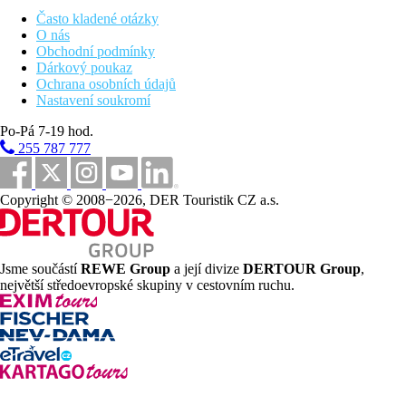
52 km
Často kladené otázky
Vzdálenost od nejbližšího letiště
O nás
Obchodní podmínky
Pláž
Dárkový poukaz
Ochrana osobních údajů
Nastavení soukromí
Plážová dovolená
Po-Pá 7-19 hod.
Fotogalerie
255 787 777
Copyright © 2008−2026, DER Touristik CZ a.s.
Jsme součástí
REWE Group
a její divize
DERTOUR Group
,
největší středoevropské skupiny v cestovním ruchu.