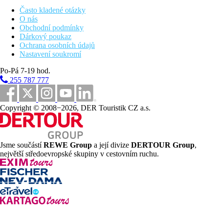
19 km
Vzdálenost od nejbližšího letiště
Často kladené otázky
O nás
200 m
Obchodní podmínky
Centrum města
Dárkový poukaz
Ochrana osobních údajů
Pláž
Nastavení soukromí
Po-Pá 7-19 hod.
Plážová dovolená
255 787 777
Bazény
Copyright © 2008−2026, DER Touristik CZ a.s.
Lehátka u bazénu
Slunečníky u bazénu
Fotogalerie
Jsme součástí
REWE Group
a její divize
DERTOUR Group
,
největší středoevropské skupiny v cestovním ruchu.