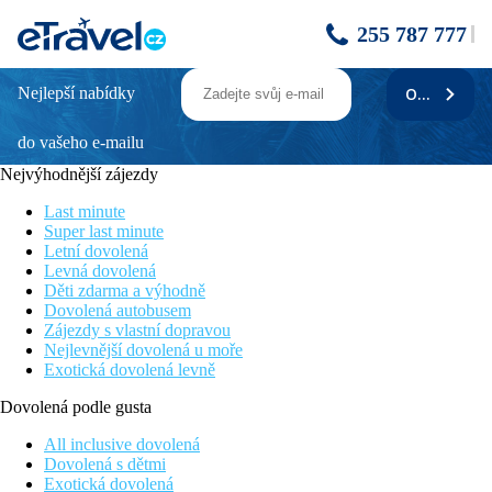
255 787 777
Nejlepší nabídky
ODEBÍRAT
RHODOS HORIZON CITY
do vašeho e-mailu
Informace o hotelu
Nejvýhodnější zájezdy
Oblíbený čtyřhvězdičkový hotel Rhodos Horizon City nabízí
komfortní ubytování přímo v srdci města Rhodos a současně
Last minute
pouhých 250 m od krásné pláže. V bezprostřední blízkosti
Super last minute
hotelu se nachází nespočet nákupních a zábavních možností,
Letní dovolená
přístav Mandraki a rozlehlé Staré město zapsané na kulturní
Levná dovolená
Seznam světového dědictví UNESCO. Hotel doporučujeme
Děti zdarma a výhodně
párům, které ocení možnosti hlavního města ostrova a kvalitní
Dovolená autobusem
hotelové služby.
Zájezdy s vlastní dopravou
Nejlevnější dovolená u moře
Upozornění
: Hotel je určen pro klienty starší 16 let.
Exotická dovolená levně
Vzdálenost
Dovolená podle gusta
pláže: 250 m
letiště: 15 km Rhodos
All inclusive dovolená
centra: 0 km (v centru)
Dovolená s dětmi
nákupních možností: 0 m (v blízkosti hotelu)
Exotická dovolená