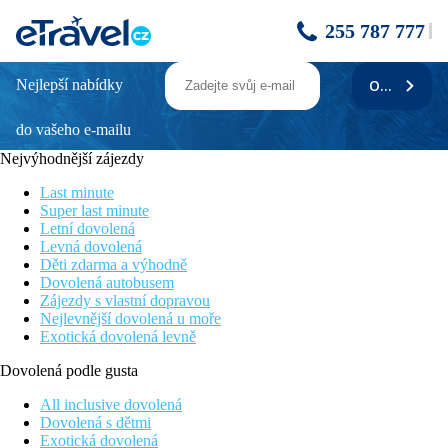
255 787 777
Nejlepší nabídky
ODEBÍRAT
RHODOS HORIZON MARINA
do vašeho e-mailu
Informace o hotelu
Hotel Rhodos Horizon Marina se nachází v hlavním městě
Nejvýhodnější zájezdy
ostrova Rhodos, v okolí hotelu se nachází několik druhů
nákupních možností, autobusová zastávka (cca 50 m od hotelu),
Last minute
přístav (cca 300 m od hotelu), ale i množství barů, taveren a
Super last minute
restaurací.
Letní dovolená
Levná dovolená
Vzdálenost
Děti zdarma a výhodně
pláže: 70 m
Dovolená autobusem
letiště: 14 km
Zájezdy s vlastní dopravou
centra: 1,5 km (Rhodos)
Nejlevnější dovolená u moře
nákupních možností: 400 m
Exotická dovolená levně
Popis pokoje
Dovolená podle gusta
Dvoulůžkový pokoj:
koupelna/WC (vysoušeč vlasů)
All inclusive dovolená
centrální klimatizace (zdarma)
Dovolená s dětmi
trezor (zdarma)
Exotická dovolená